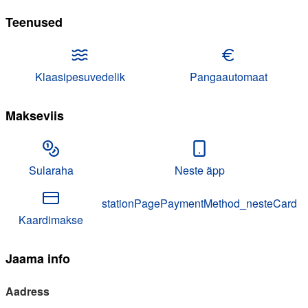
Teenused
Klaasipesuvedelik
Pangaautomaat
Makseviis
Sularaha
Neste äpp
stationPagePaymentMethod_nesteCard
Kaardimakse
Jaama info
Aadress